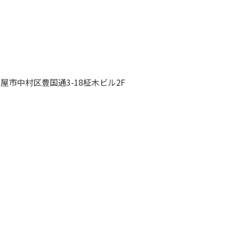
古屋市中村区豊国通3-18柾木ビル2F